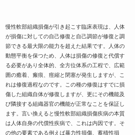
慢性軟部組織損傷が引き起こす臨床表現は、人体
が損傷に対しての自己修復と自己調節が修復と調
節できる最大限の能力を超えた結果です。人体の
動態平衡を保つため、人体は損傷の修復と代償す
る必要があり全体的、全方位体系の工程で、広範
囲の癒着、瘢痕、痙縮と閉塞が発生しますが、こ
れは修復過程なのです。この種の修復はすでに損
傷した組織自体が修復しますが、更にその機能及
び隣接する組織器官の機能が正常なことを保証し
ます。言い換えると慢性軟部組織損傷疾病の本質
は人体自身の代償性疾病で、これは内因です。そ
の他の要素である例えば暴力性損傷、蓄積性損