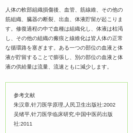
人体の軟部組織損傷後、血管、筋線維、その他の
筋組織、臓器の断裂、出血、体液貯留が起こりま
す。修復過程の中で血種は組織化し、体液は枯渇
し、その他の組織の瘢痕と線維化は皆人体の正常
な循環路を塞ぎます。ある一つの部位の血液と体
液が貯留することで膨張し、別の部位の血液と体
液の供給量は流量、流速ともに減少します。
参考文献
朱汉章,针刀医学原理,人民卫生出版社:2002
吴绪平,针刀医学临床研究,中国中医药出版
社:2011