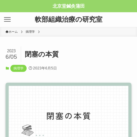
北京堂鍼灸蒲田
軟部組織治療の研究室
ホーム
病理学
2023
閉塞の本質
6/05
2023年6月5日
病理学