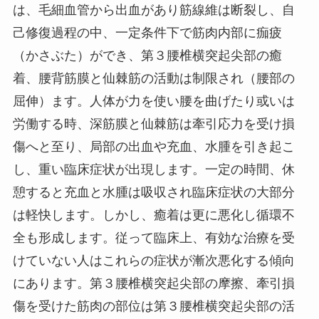
は、毛細血管から出血があり筋線維は断裂し、自
己修復過程の中、一定条件下で筋肉内部に痂疲
（かさぶた）ができ、第３腰椎横突起尖部の癒
着、腰背筋膜と仙棘筋の活動は制限され（腰部の
屈伸）ます。人体が力を使い腰を曲げたり或いは
労働する時、深筋膜と仙棘筋は牽引応力を受け損
傷へと至り、局部の出血や充血、水腫を引き起こ
し、重い臨床症状が出現します。一定の時間、休
憩すると充血と水腫は吸収され臨床症状の大部分
は軽快します。しかし、癒着は更に悪化し循環不
全も形成します。従って臨床上、有効な治療を受
けていない人はこれらの症状が漸次悪化する傾向
にあります。第３腰椎横突起尖部の摩擦、牽引損
傷を受けた筋肉の部位は第３腰椎横突起尖部の活