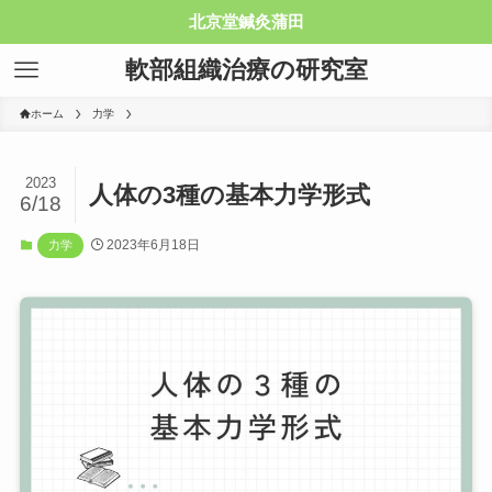
北京堂鍼灸蒲田
軟部組織治療の研究室
ホーム
力学
2023
人体の3種の基本力学形式
6/18
2023年6月18日
力学